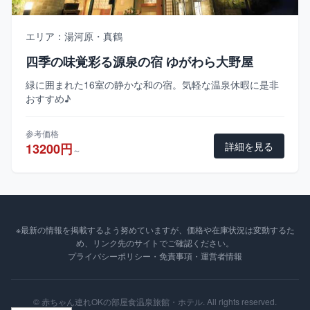
エリア：湯河原・真鶴
四季の味覚彩る源泉の宿 ゆがわら大野屋
緑に囲まれた16室の静かな和の宿。気軽な温泉休暇に是非
おすすめ♪
参考価格
詳細を見る
13200円
～
※最新の情報を掲載するよう努めていますが、価格や在庫状況は変動するた
め、リンク先のサイトでご確認ください。
プライバシーポリシー・免責事項・運営者情報
© 赤ちゃん連れOKの部屋食温泉旅館・ホテル. All rights reserved.